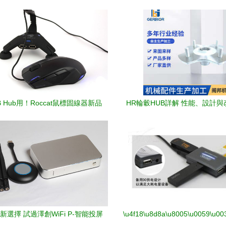
 Hub用！Roccat鼠標固線器新品
HR輪轂HUB詳解 性能、設計
HUB 體驗評測
新選擇 試過澤創WiFi P-智能投屏
\u4f18\u8d8a\u8005\u0059\u00