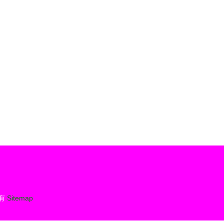
c1\u56fe\u7247\u53ca\u9003\u89e319B
優越者Y-2141之旅
有
Sitemap