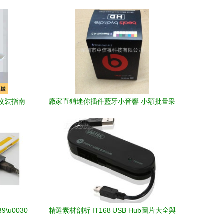
與改裝指南
廠家直銷迷你插件藍牙小音響 小額批量采
購首選，深圳市中信福科技USB HUB創新
方案
39\u0030\u0039\u0048\u0055\u0053\u0042-
精選素材剖析 IT168 USB Hub圖片大全與