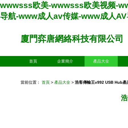
wwwsss欧美-wwwsss欧美视频-w
导航-www成人av传媒-www成人A
廈門弈唐網絡科技有限公司
首頁
企業簡介
產品大全
當前位置：
首頁
>
產品大全
>
浩客傳輸王v992 USB Hu
浩