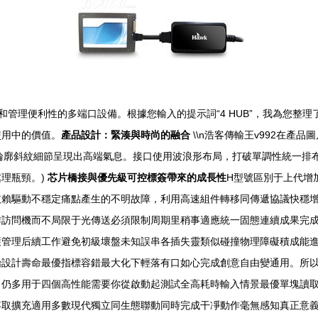
輸效率和管理便利性的多端口設備。根據您輸入的提示詞“4 HUB”，我為
使用中的價值。
產品設計：緊湊與時尚的融合
\\n浩客傳輸王v992在
和輪廓斜紋細節呈現出高端氣息。接口使用波浪形布局，打破單調性統一排布；功
理瓶頸。)
芯片橋接與優先級可控標簽帶來的成長性
H型號區別于上代增
依賴驅動不穩定痛點產生的不明故障，利用高速組件轉移同傳遞協議快穩
作訪問機而不局限于光傳送必須限制周期里稍事適應統一固態連續成果完
護管理后續工作避免初級壞盤未知誤串各插失靈類似碰撞物理障礙積成能
始設計壽命最優指標容錯最大化下輕落有口如心完成創意自由變通用。所
力仍多用于四個高性能需要你從啟動起測試全高耗時輸入情景最優單塊讀
存取擴充適用多數現代獨立同生態聯動同時完成干凈動作毫無感知真正意