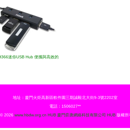
ub或成繼Maxhub后市場新寵
\u0048\u0055\u0042\u4ea7\u54
366迷你USB Hub 便攜與高效的
數據中心
地址：廈門火炬高新區軟件園三期誠毅北大街9-3號2202室
電話：1506027**
 © 2026
www.hbdw.org.cn
HUB
廈門弈唐網絡科技有限公司
HUB
版權所