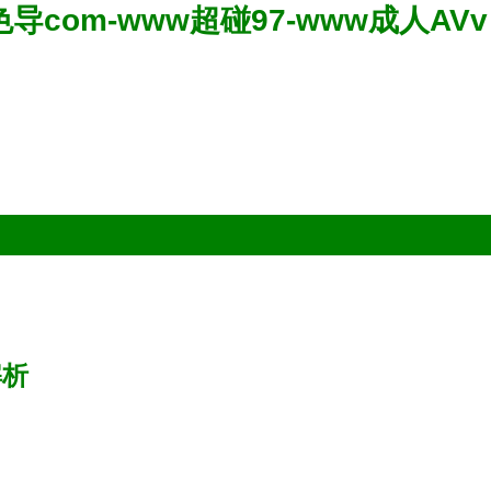
导com-www超碰97-www成人AVv
解析