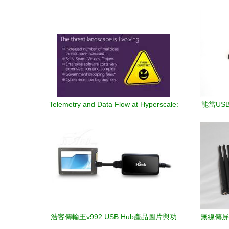
Telemetry and Data Flow at Hyperscale:
能當USB
An In-Depth Look at Azure Event Hubs
浩客傳輸王v992 USB Hub產品圖片與功
無線傳屏